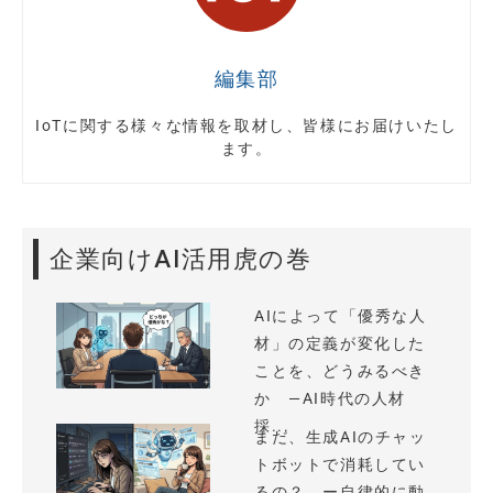
編集部
IoTに関する様々な情報を取材し、皆様にお届けいたし
ます。
企業向けAI活用虎の巻
AIによって「優秀な人
材」の定義が変化した
ことを、どうみるべき
か —AI時代の人材
採...
まだ、生成AIのチャッ
トボットで消耗してい
るの？ ー自律的に動