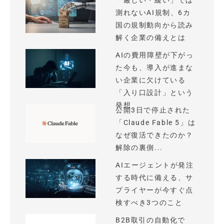
「厳しい・緩い」では
測れないAI規制、6カ
国の規制動向から読み
解く企業の備えとは
AIの費用障壁が下がっ
た今も、導入が進まな
い企業に欠けている
「入り口設計」という
発想
公開3日で停止された
「Claude Fable 5」は
なぜ復活できたのか？
解除の裏側...
AIエージェントが発注
する時代に備える、サ
プライヤーが今すぐ点
検すべき3つのこと
B2B取引の自動化で