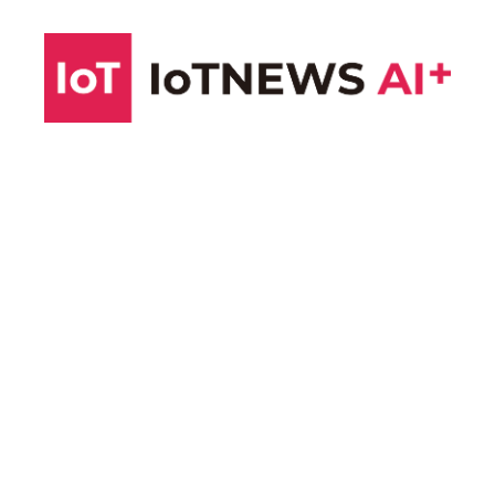
コ
ン
テ
ン
ツ
へ
ス
キ
ッ
プ