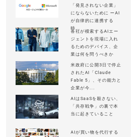
「発見されない企業」
にならないために ーAI
が自律的に連携する
時...
各社が模索するAIエー
ジェントを現場に入れ
るためのデバイス、企
業は何を問うべきか
米政府に公開3日で停止
されたAI「Claude
Fable 5」、その能力と
企業が今...
AIはSaaSを殺さない、
「共存戦争」の裏で本
当に起きていること
AIが買い物を代行する