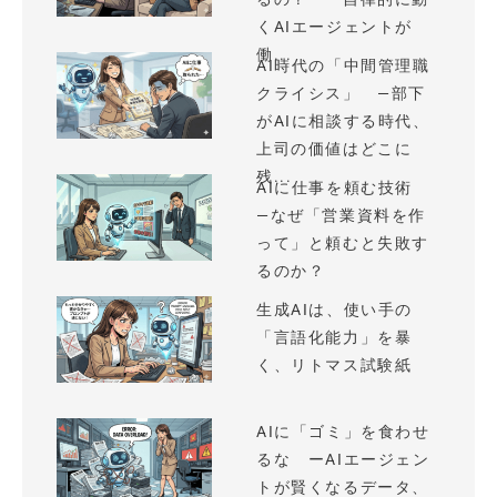
くAIエージェントが
働...
AI時代の「中間管理職
クライシス」 —部下
がAIに相談する時代、
上司の価値はどこに
残...
AIに仕事を頼む技術
—なぜ「営業資料を作
って」と頼むと失敗す
るのか？
生成AIは、使い手の
「言語化能力」を暴
く、リトマス試験紙
AIに「ゴミ」を食わせ
るな ーAIエージェン
トが賢くなるデータ、