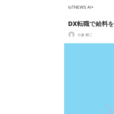
IoTNEWS AI+
DX転職で給料
小泉 耕二