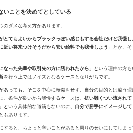
係ないことを決めてとしている
つのダメな考え方があります。
がとてもよいから
ブラックっぽい
感じもする会社だけど我慢し
に
近い将来つけそう
だから安い給料でも我慢しよう
」とか、そ
になった先輩や取引先の方に誘われたから
」という理由の方も
断を行う上ではノイズとなるケースとなりがちです。
があっても、そこを中心に転職をせず、自分の目的とは違う理
に、条件が良いから我慢するケースは、
抗い難くつい流されて
」という具体的な道筋もないのに、
自分で勝手にイメージして
ともあります。
にすると、ちょっと辛いことがあると周りのせいにしてしまっ