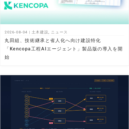
2026-08-04
|
土木建設
,
ニュース
丸田組、技術継承と省人化へ向け建設特化
「Kencopa工程AIエージェント」製品版の導入を開
始