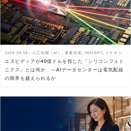
2026-08-04
|
人工知能（AI）
,
要素技術
,
INSIGHT
,
イチオシ
エヌビディアが40億ドルを投じた「シリコンフォト
ニクス」とは何か ―AIデータセンターは電気配線
の限界を越えられるか