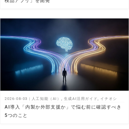
検品アプリ」を開発
2026-08-03
|
人工知能（AI）
,
生成AI活用ガイド
,
イチオシ
AI導入「内製か外部支援か」で悩む前に確認すべき
5つのこと