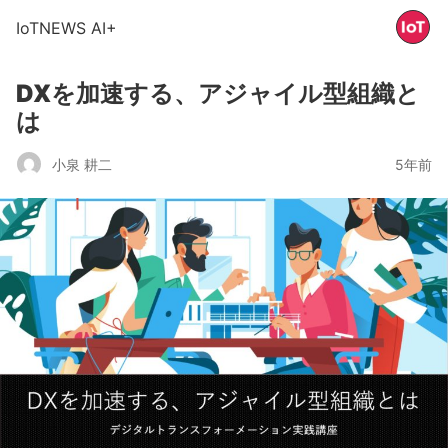
IoTNEWS AI+
DXを加速する、アジャイル型組織と
は
小泉 耕二
5年前