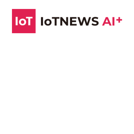
コ
ン
テ
ン
ツ
へ
ス
キ
ッ
プ