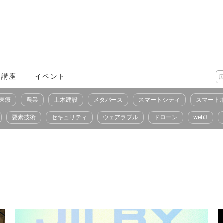
X講座
イベント
医療
農業
土木建設
メタバース
スマートシティ
スマート
要素技術
セキュリティ
ウェアラブル
ドローン
web3