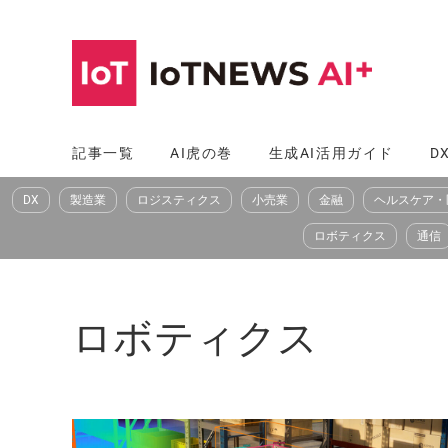
コ
ン
テ
ン
ツ
記事一覧
AI虎の巻
生成AI活用ガイド
D
へ
DX
製造業
ロジスティクス
小売業
金融
ヘルスケア・
ス
キ
ロボティクス
通信
ッ
プ
ロボティクス