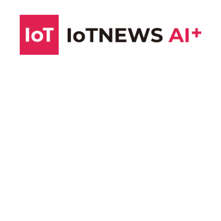
コ
ン
テ
ン
ツ
へ
ス
キ
ッ
プ