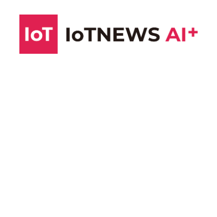
コ
ン
テ
ン
ツ
へ
ス
キ
ッ
プ