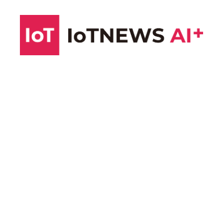
コ
ン
テ
ン
ツ
へ
ス
キ
ッ
プ