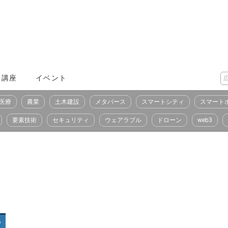
X講座
イベント
医療
農業
土木建設
メタバース
スマートシティ
スマート
要素技術
セキュリティ
ウェアラブル
ドローン
web3