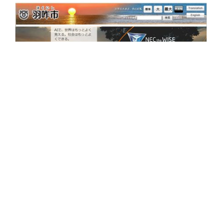
2017-09-26
羽咋市・NEC・金沢大学が連携、ビッグデ
ータやAIを活用して人口減少社会の解決を
目指す
EWSについて
産業別カテゴリー