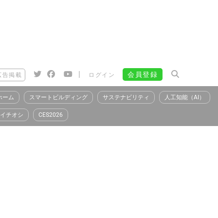
|
会員登録
広告掲載
ログイン
ホーム
スマートビルディング
サステナビリティ
人工知能（AI）
イチオシ
CES2026