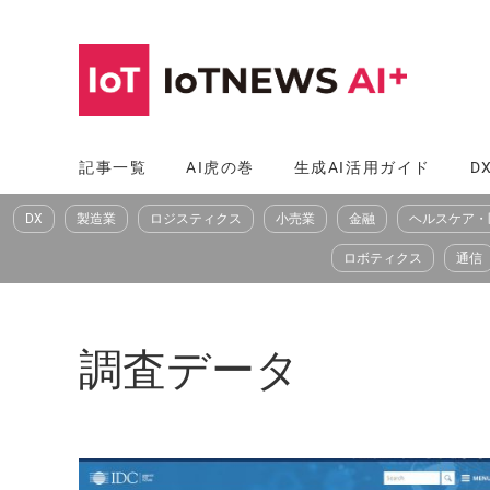
コ
ン
テ
ン
ツ
記事一覧
AI虎の巻
生成AI活用ガイド
D
へ
DX
製造業
ロジスティクス
小売業
金融
ヘルスケア・
ス
キ
ロボティクス
通信
ッ
プ
調査データ