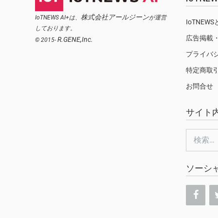
株式会社アールジーン
IoTNEWS AI+は、
が運営
IoTNEW
しております。
広告掲載
R.GENE,Inc.
© 2015-
プライバ
特定商取
お問合せ
サイト
検
索:
ソーシ