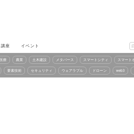
X講座
イベント
医療
農業
土木建設
メタバース
スマートシティ
スマート
要素技術
セキュリティ
ウェアラブル
ドローン
web3