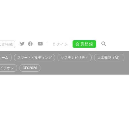
|
会員登録
広告掲載
ログイン
ホーム
スマートビルディング
サステナビリティ
人工知能（AI）
イチオシ
CES2026