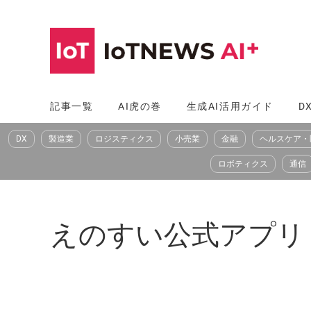
コ
ン
テ
ン
ツ
記事一覧
AI虎の巻
生成AI活用ガイド
D
へ
DX
製造業
ロジスティクス
小売業
金融
ヘルスケア・
ス
キ
ロボティクス
通信
ッ
プ
えのすい公式アプリ