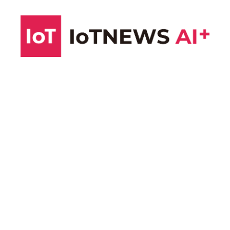
コ
ン
テ
ン
ツ
へ
ス
キ
ッ
プ