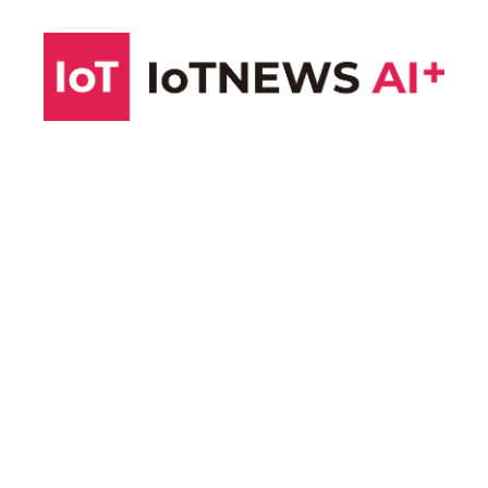
コ
ン
テ
ン
ツ
へ
ス
キ
ッ
プ