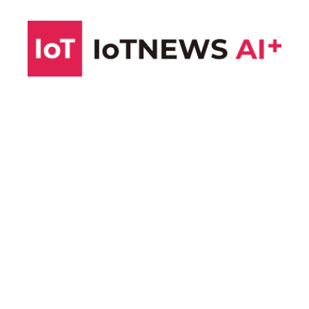
コ
ン
テ
ン
ツ
へ
ス
キ
ッ
プ