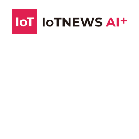
コ
ン
テ
ン
ツ
へ
ス
キ
ッ
プ