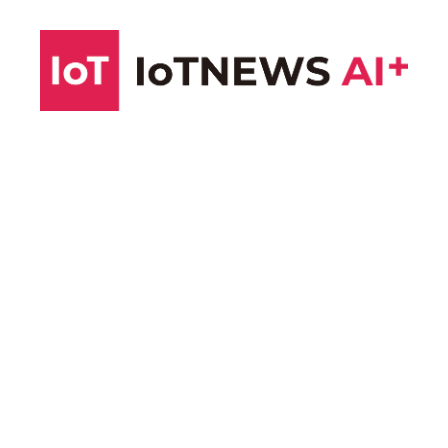
コ
ン
テ
ン
ツ
へ
ス
キ
ッ
プ