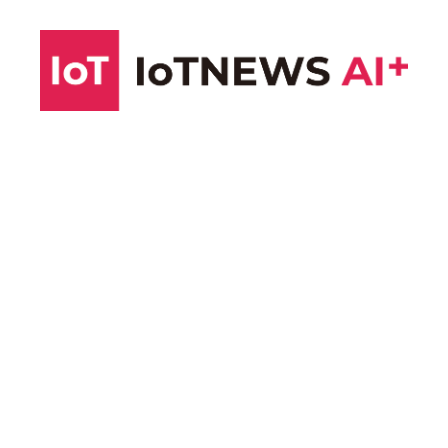
コ
ン
テ
ン
ツ
へ
ス
キ
ッ
プ