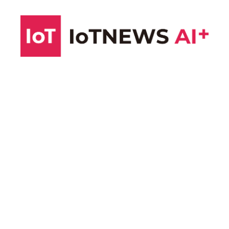
コ
ン
テ
ン
ツ
へ
ス
キ
ッ
プ