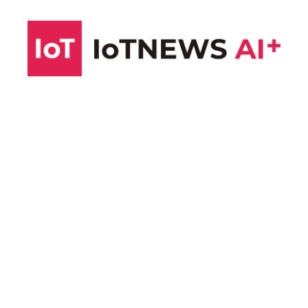
コ
ン
テ
ン
ツ
へ
ス
キ
ッ
プ