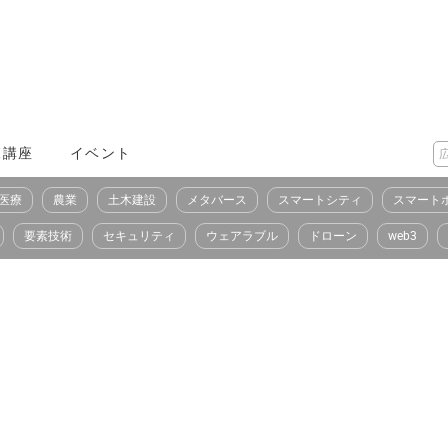
X講座
イベント
医療
農業
土木建設
メタバース
スマートシティ
スマート
要素技術
セキュリティ
ウェアラブル
ドローン
web3