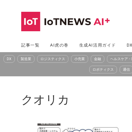
コ
ン
テ
ン
ツ
記事一覧
AI虎の巻
生成AI活用ガイド
D
へ
DX
製造業
ロジスティクス
小売業
金融
ヘルスケア・
ス
キ
ロボティクス
通信
ッ
プ
クオリカ