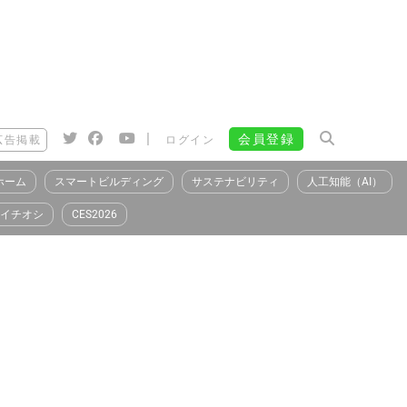
|
会員登録
広告掲載
ログイン
ホーム
スマートビルディング
サステナビリティ
人工知能（AI）
イチオシ
CES2026