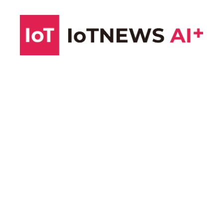
コ
ン
テ
ン
ツ
へ
ス
キ
ッ
プ