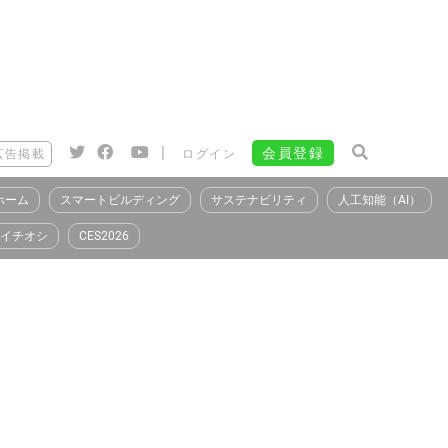
|
会員登録
広告掲載
ログイン
ホーム
スマートビルディング
サステナビリティ
人工知能（AI）
イチオシ
CES2026