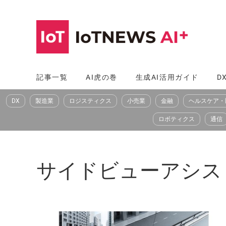
コ
ン
テ
ン
ツ
記事一覧
AI虎の巻
生成AI活用ガイド
D
へ
DX
製造業
ロジスティクス
小売業
金融
ヘルスケア・
ス
キ
ロボティクス
通信
ッ
プ
サイドビューアシス