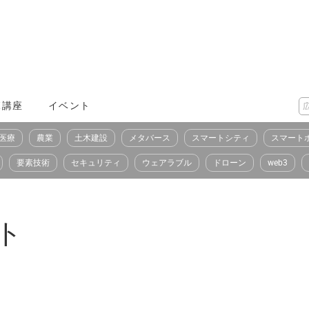
X講座
イベント
医療
農業
土木建設
メタバース
スマートシティ
スマート
要素技術
セキュリティ
ウェアラブル
ドローン
web3
ト