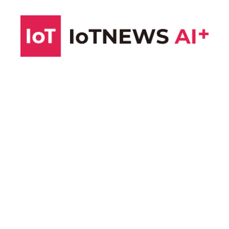
コ
ン
テ
ン
ツ
へ
ス
キ
ッ
プ