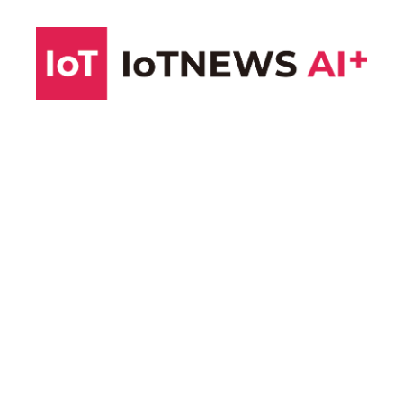
コ
ン
テ
ン
ツ
へ
ス
キ
ッ
プ