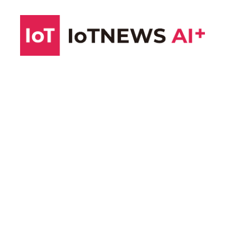
コ
ン
テ
ン
ツ
へ
ス
キ
ッ
プ