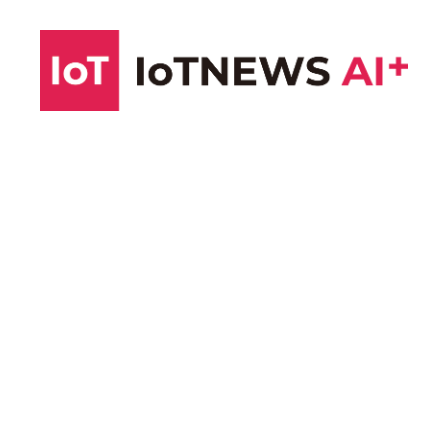
コ
ン
テ
ン
ツ
へ
ス
キ
ッ
プ