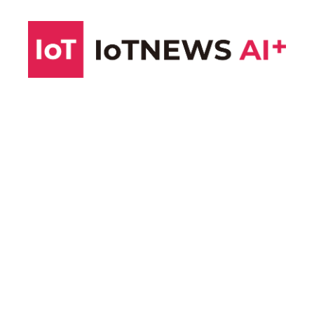
コ
ン
テ
ン
ツ
へ
ス
キ
ッ
プ