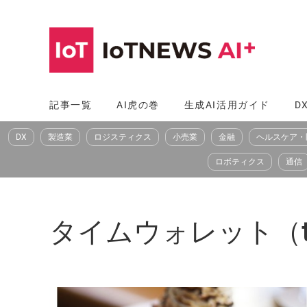
コ
ン
テ
ン
ツ
記事一覧
AI虎の巻
生成AI活用ガイド
D
へ
DX
製造業
ロジスティクス
小売業
金融
ヘルスケア・
ス
キ
ロボティクス
通信
ッ
プ
タイムウォレット（time