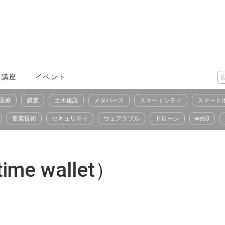
X講座
イベント
医療
農業
土木建設
メタバース
スマートシティ
スマート
要素技術
セキュリティ
ウェアラブル
ドローン
web3
 wallet）