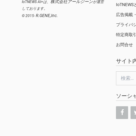
株式会社アールジーン
IoTNEWS AI+は、
が運営
IoTNEW
しております。
広告掲載
R.GENE,Inc.
© 2015-
プライバ
特定商取
お問合せ
サイト
検
索:
ソーシ