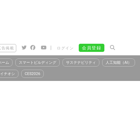
|
会員登録
広告掲載
ログイン
ホーム
スマートビルディング
サステナビリティ
人工知能（AI）
イチオシ
CES2026