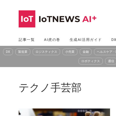
コ
ン
テ
ン
ツ
記事一覧
AI虎の巻
生成AI活用ガイド
D
へ
DX
製造業
ロジスティクス
小売業
金融
ヘルスケア・
ス
キ
ロボティクス
通信
ッ
プ
テクノ手芸部