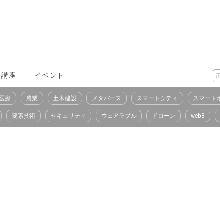
X講座
イベント
医療
農業
土木建設
メタバース
スマートシティ
スマート
要素技術
セキュリティ
ウェアラブル
ドローン
web3