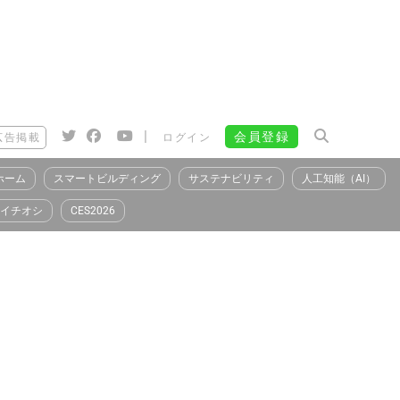
|
会員登録
広告掲載
ログイン
ホーム
スマートビルディング
サステナビリティ
人工知能（AI）
イチオシ
CES2026