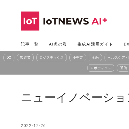
コ
ン
テ
ン
ツ
記事一覧
AI虎の巻
生成AI活用ガイド
D
へ
DX
製造業
ロジスティクス
小売業
金融
ヘルスケア・
ス
キ
ロボティクス
通信
ッ
プ
ニューイノベーショ
2022-12-26