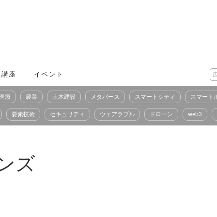
X講座
イベント
医療
農業
土木建設
メタバース
スマートシティ
スマート
要素技術
セキュリティ
ウェアラブル
ドローン
web3
ンズ