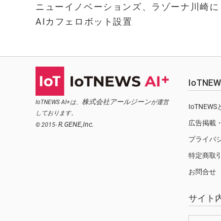
ニューイノベーションズ、ラゾーナ川崎に
AIカフェロボット設置
IoTN
株式会社アールジーン
IoTNEWS AI+は、
が運営
IoTNEW
しております。
広告掲載
R.GENE,Inc.
© 2015-
プライバ
特定商取
お問合せ
サイト