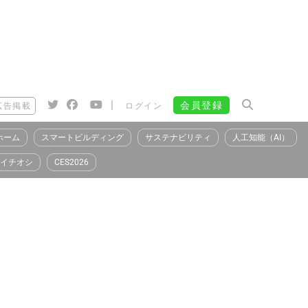
|
会員登録
広告掲載
ログイン
ホーム
スマートビルディング
サステナビリティ
人工知能（AI）
イチオシ
CES2026