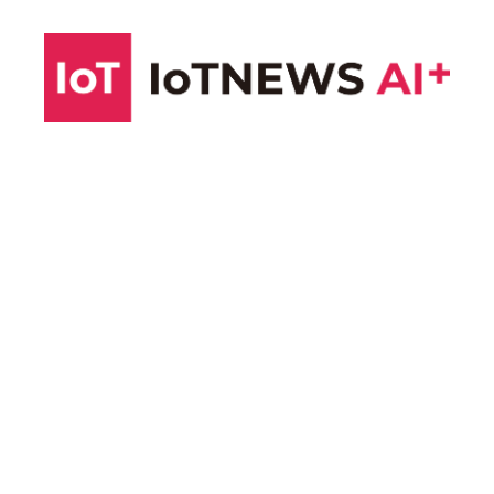
コ
ン
テ
ン
ツ
へ
ス
キ
ッ
プ