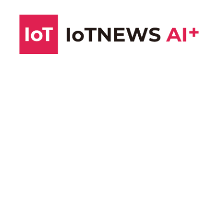
コ
ン
テ
ン
ツ
へ
ス
キ
ッ
プ