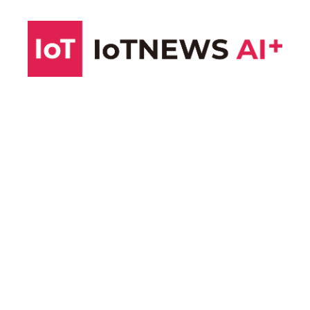
コ
ン
テ
ン
ツ
へ
ス
キ
ッ
プ