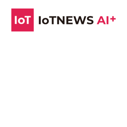
コ
ン
テ
ン
ツ
へ
ス
キ
ッ
プ