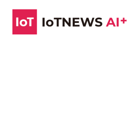
コ
ン
テ
ン
ツ
へ
ス
キ
ッ
プ