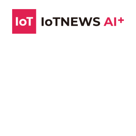
コ
ン
テ
ン
ツ
へ
ス
キ
ッ
プ