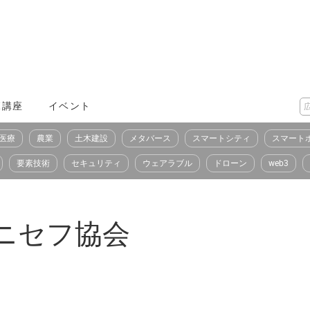
X講座
イベント
医療
農業
土木建設
メタバース
スマートシティ
スマート
要素技術
セキュリティ
ウェアラブル
ドローン
web3
ニセフ協会