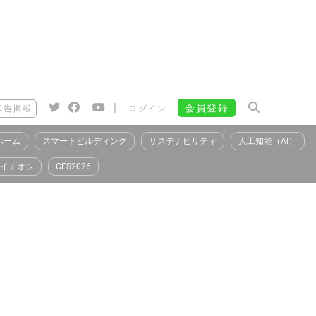
|
会員登録
広告掲載
ログイン
ホーム
スマートビルディング
サステナビリティ
人工知能（AI）
イチオシ
CES2026