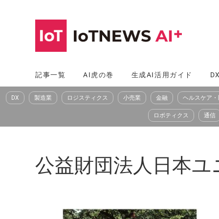
コ
ン
テ
ン
ツ
記事一覧
AI虎の巻
生成AI活用ガイド
D
へ
DX
製造業
ロジスティクス
小売業
金融
ヘルスケア・
ス
キ
ロボティクス
通信
ッ
プ
公益財団法人日本ユ