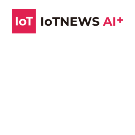
コ
ン
テ
ン
ツ
へ
ス
キ
ッ
プ