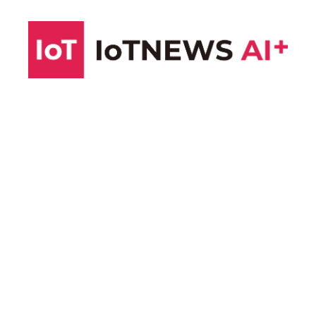
コ
ン
テ
ン
ツ
へ
ス
キ
ッ
プ