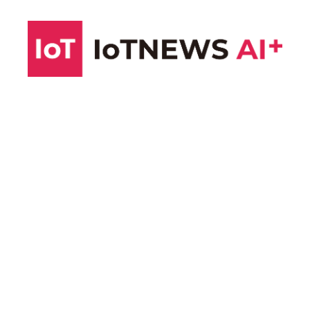
コ
ン
テ
ン
ツ
へ
ス
キ
ッ
プ