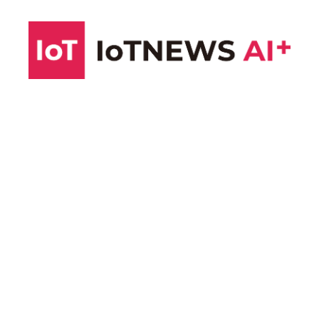
コ
ン
テ
ン
ツ
へ
ス
キ
ッ
プ