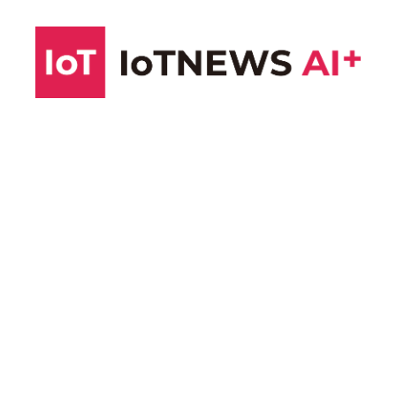
コ
ン
テ
ン
ツ
へ
ス
キ
ッ
プ