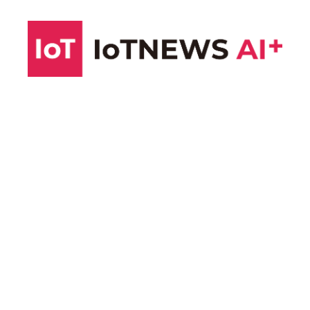
コ
ン
テ
ン
ツ
へ
ス
キ
ッ
プ