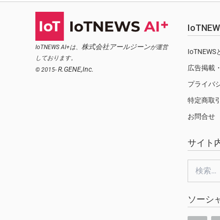
IoTN
株式会社アールジーン
IoTNEWS AI+は、
が運営
IoTNEW
しております。
広告掲載
R.GENE,Inc.
© 2015-
プライバ
特定商取
お問合せ
サイト
検
索:
ソーシ