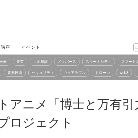
X講座
イベント
医療
農業
土木建設
メタバース
スマートシティ
スマート
要素技術
セキュリティ
ウェアラブル
ドローン
web3
ョートアニメ「博士と万有
プロジェクト