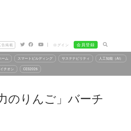
|
会員登録
広告掲載
ログイン
ホーム
スマートビルディング
サステナビリティ
人工知能（AI）
イチオシ
CES2026
引力のりんご」バーチ