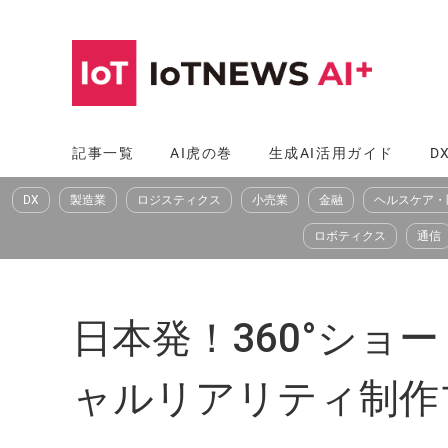
コ
ン
テ
ン
ツ
記事一覧
AI虎の巻
生成AI活用ガイド
D
へ
DX
製造業
ロジスティクス
小売業
金融
ヘルスケア・
ス
キ
ロボティクス
通信
ッ
プ
日本発！360°シ
ャルリアリティ制作