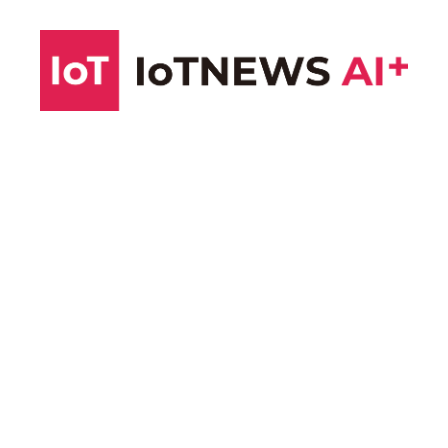
コ
ン
テ
ン
ツ
へ
ス
キ
ッ
プ