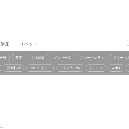
X講座
イベント
医療
農業
土木建設
メタバース
スマートシティ
スマート
要素技術
セキュリティ
ウェアラブル
ドローン
web3