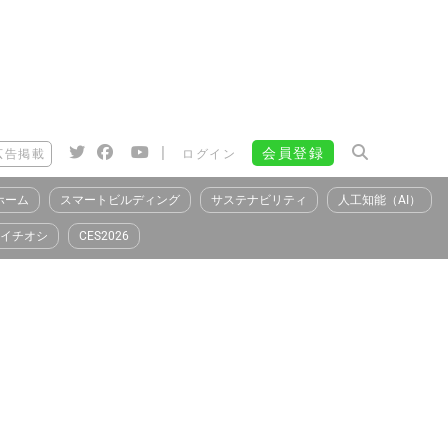
|
会員登録
広告掲載
ログイン
ホーム
スマートビルディング
サステナビリティ
人工知能（AI）
イチオシ
CES2026