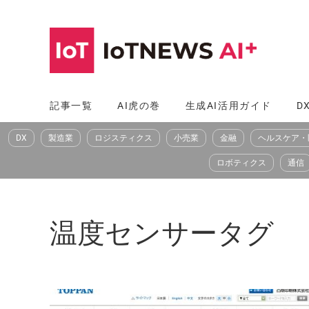
コ
ン
テ
ン
ツ
記事一覧
AI虎の巻
生成AI活用ガイド
D
へ
DX
製造業
ロジスティクス
小売業
金融
ヘルスケア・
ス
キ
ロボティクス
通信
ッ
プ
温度センサータグ