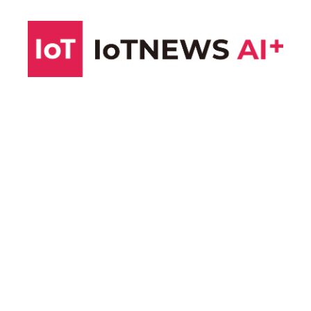
コ
ン
テ
ン
ツ
へ
ス
キ
ッ
プ