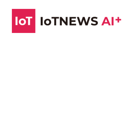
コ
ン
テ
ン
ツ
へ
ス
キ
ッ
プ