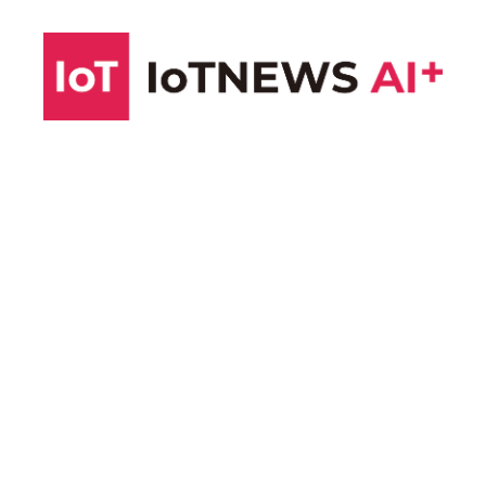
コ
ン
テ
ン
ツ
へ
ス
キ
ッ
プ