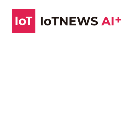
コ
ン
テ
ン
ツ
へ
ス
キ
ッ
プ